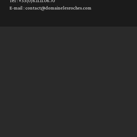
Tél : +33(0)6.11.11.06.70
E-mail :
contact@domainelesroches.com