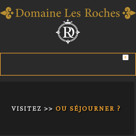
Skip
to
content
0
VISITEZ >>
OU SÉJOURNER ?