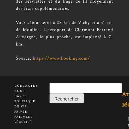
des serviettes et du linge de lit moyennant
des frais supplémentaires.
Vous séjournerez à 28 km de Vichy et à 31 km
de Moulins. L’aéroport de Clermont-Ferrand
Auvergne, le plus proche, est implanté à 71
km.
Source:
https://www.booking.com/
CONTACTEZ
Rechercher :
NOUS
Ar
CARTE
POLITIQUE
ré
DE VIE
PRIVÉE
PAIEMENT
SÉCURISÉ